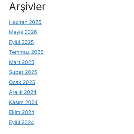
Arşivler
Haziran 2026
Mayıs 2026
Eylül 2025
Temmuz 2025
Mart 2025
Şubat 2025
Ocak 2025
Aralık 2024
Kasım 2024
Ekim 2024
Eylül 2024