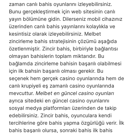
zaman canlı bahis oyunlarını izleyebilirsiniz.
Bunu gerçekleştirmek için web sitesinin canlı
yayın bölümüne gidin. Dilerseniz mobil cihazınız
üzerinden canlı bahis yayınlarını kolaylıkla ve
kesintisiz olarak izleyebilirsiniz. Melbet
zincirleme bahis stratejisinin çözümü aşağıda
özetlenmiştir. Zincir bahis, birbiriyle bağlantısı
olmayan bahislerin toplam miktarıdır. Bu
bağlamda zincirleme bahisin başarılı olabilmesi
için ilk bahsin başarılı olması gerekir. Bu
seçenek hem gerçek casino oyunlarında hem de
canlı krupiyeli eş zamanlı casino oyunlarında
mevcuttur.
Melbet en güncel casino oyunları
ayrıca sitedeki en güncel casino oyunlarını
sosyal medya platformları üzerinden de takip
edebilirsiniz. Zincir bahis, oyunculara kendi
tercihlerine göre bahis yapma özgürlüğü verir. İlk
bahis başarılı olursa, sonraki bahis ilk bahis