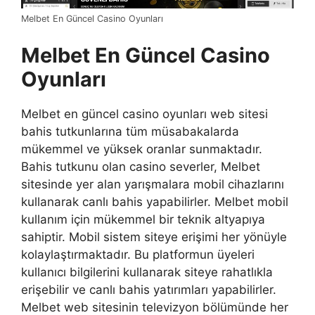
Melbet En Güncel Casino Oyunları
Melbet En Güncel Casino
Oyunları
Melbet en güncel casino oyunları web sitesi
bahis tutkunlarına tüm müsabakalarda
mükemmel ve yüksek oranlar sunmaktadır.
Bahis tutkunu olan casino severler, Melbet
sitesinde yer alan yarışmalara mobil cihazlarını
kullanarak canlı bahis yapabilirler. Melbet mobil
kullanım için mükemmel bir teknik altyapıya
sahiptir. Mobil sistem siteye erişimi her yönüyle
kolaylaştırmaktadır. Bu platformun üyeleri
kullanıcı bilgilerini kullanarak siteye rahatlıkla
erişebilir ve canlı bahis yatırımları yapabilirler.
Melbet web sitesinin televizyon bölümünde her