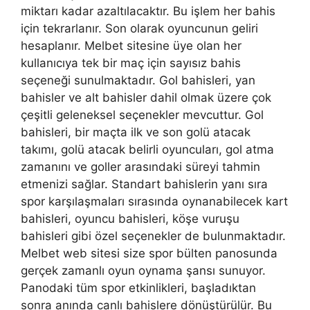
miktarı kadar azaltılacaktır. Bu işlem her bahis
için tekrarlanır. Son olarak oyuncunun geliri
hesaplanır. Melbet sitesine üye olan her
kullanıcıya tek bir maç için sayısız bahis
seçeneği sunulmaktadır. Gol bahisleri, yan
bahisler ve alt bahisler dahil olmak üzere çok
çeşitli geleneksel seçenekler mevcuttur. Gol
bahisleri, bir maçta ilk ve son golü atacak
takımı, golü atacak belirli oyuncuları, gol atma
zamanını ve goller arasındaki süreyi tahmin
etmenizi sağlar. Standart bahislerin yanı sıra
spor karşılaşmaları sırasında oynanabilecek kart
bahisleri, oyuncu bahisleri, köşe vuruşu
bahisleri gibi özel seçenekler de bulunmaktadır.
Melbet web sitesi size spor bülten panosunda
gerçek zamanlı oyun oynama şansı sunuyor.
Panodaki tüm spor etkinlikleri, başladıktan
sonra anında canlı bahislere dönüştürülür. Bu