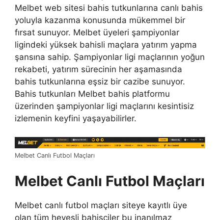
Melbet web sitesi bahis tutkunlarına canlı bahis
yoluyla kazanma konusunda mükemmel bir
fırsat sunuyor. Melbet üyeleri şampiyonlar
ligindeki yüksek bahisli maçlara yatırım yapma
şansına sahip. Şampiyonlar ligi maçlarının yoğun
rekabeti, yatırım sürecinin her aşamasında
bahis tutkunlarına eşsiz bir cazibe sunuyor.
Bahis tutkunları Melbet bahis platformu
üzerinden şampiyonlar ligi maçlarını kesintisiz
izlemenin keyfini yaşayabilirler.
Melbet Canlı Futbol Maçları
Melbet Canlı Futbol Maçları
Melbet canlı futbol maçları siteye kayıtlı üye
olan tüm hevesli bahisçiler bu inanılmaz