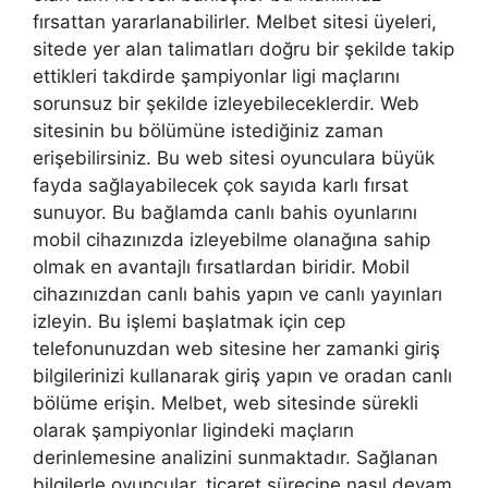
fırsattan yararlanabilirler. Melbet sitesi üyeleri,
sitede yer alan talimatları doğru bir şekilde takip
ettikleri takdirde şampiyonlar ligi maçlarını
sorunsuz bir şekilde izleyebileceklerdir. Web
sitesinin bu bölümüne istediğiniz zaman
erişebilirsiniz. Bu web sitesi oyunculara büyük
fayda sağlayabilecek çok sayıda karlı fırsat
sunuyor. Bu bağlamda canlı bahis oyunlarını
mobil cihazınızda izleyebilme olanağına sahip
olmak en avantajlı fırsatlardan biridir. Mobil
cihazınızdan canlı bahis yapın ve canlı yayınları
izleyin. Bu işlemi başlatmak için cep
telefonunuzdan web sitesine her zamanki giriş
bilgilerinizi kullanarak giriş yapın ve oradan canlı
bölüme erişin. Melbet, web sitesinde sürekli
olarak şampiyonlar ligindeki maçların
derinlemesine analizini sunmaktadır. Sağlanan
bilgilerle oyuncular, ticaret sürecine nasıl devam