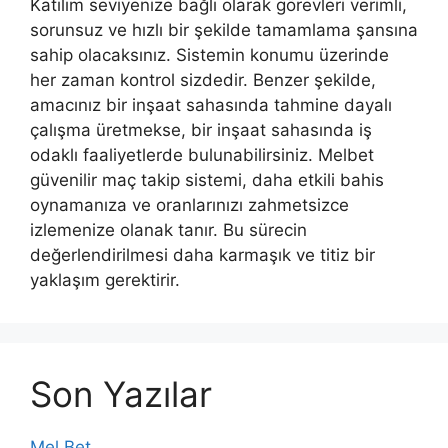
Katılım seviyenize bağlı olarak görevleri verimli,
sorunsuz ve hızlı bir şekilde tamamlama şansına
sahip olacaksınız. Sistemin konumu üzerinde
her zaman kontrol sizdedir. Benzer şekilde,
amacınız bir inşaat sahasında tahmine dayalı
çalışma üretmekse, bir inşaat sahasında iş
odaklı faaliyetlerde bulunabilirsiniz. Melbet
güvenilir maç takip sistemi, daha etkili bahis
oynamanıza ve oranlarınızı zahmetsizce
izlemenize olanak tanır. Bu sürecin
değerlendirilmesi daha karmaşık ve titiz bir
yaklaşım gerektirir.
Son Yazılar
Mel Bet