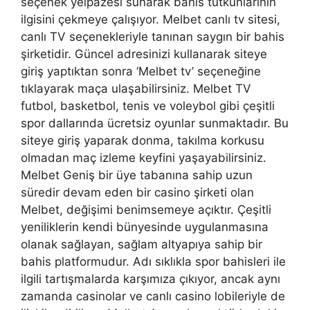
seçenek yelpazesi sunarak bahis tutkunlarının
ilgisini çekmeye çalışıyor. Melbet canlı tv sitesi,
canlı TV seçenekleriyle tanınan saygın bir bahis
şirketidir. Güncel adresinizi kullanarak siteye
giriş yaptıktan sonra ‘Melbet tv’ seçeneğine
tıklayarak maça ulaşabilirsiniz. Melbet TV
futbol, ​​basketbol, ​​tenis ve voleybol gibi çeşitli
spor dallarında ücretsiz oyunlar sunmaktadır. Bu
siteye giriş yaparak donma, takılma korkusu
olmadan maç izleme keyfini yaşayabilirsiniz.
Melbet Geniş bir üye tabanına sahip uzun
süredir devam eden bir casino şirketi olan
Melbet, değişimi benimsemeye açıktır. Çeşitli
yeniliklerin kendi bünyesinde uygulanmasına
olanak sağlayan, sağlam altyapıya sahip bir
bahis platformudur. Adı sıklıkla spor bahisleri ile
ilgili tartışmalarda karşımıza çıkıyor, ancak aynı
zamanda casinolar ve canlı casino lobileriyle de