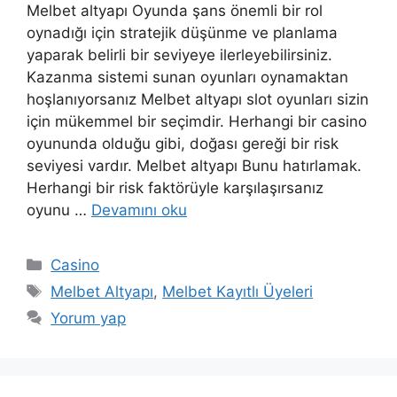
Melbet altyapı Oyunda şans önemli bir rol
oynadığı için stratejik düşünme ve planlama
yaparak belirli bir seviyeye ilerleyebilirsiniz.
Kazanma sistemi sunan oyunları oynamaktan
hoşlanıyorsanız Melbet altyapı slot oyunları sizin
için mükemmel bir seçimdir. Herhangi bir casino
oyununda olduğu gibi, doğası gereği bir risk
seviyesi vardır. Melbet altyapı Bunu hatırlamak.
Herhangi bir risk faktörüyle karşılaşırsanız
oyunu …
Devamını oku
Kategoriler
Casino
Etiketler
Melbet Altyapı
,
Melbet Kayıtlı Üyeleri
Yorum yap