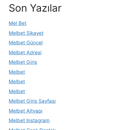
Son Yazılar
Mel Bet
Melbet Şikayet
Melbet Güncel
Melbet Adresi
Melbet Giriş
Melbet
Melbet
Melbet
Melbet Giriş Sayfası
Melbet Altyapı
Melbet Instagram