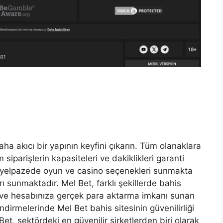
aha akıcı bir yapının keyfini çıkarın. Tüm olanaklara
 siparişlerin kapasiteleri ve dakiklikleri garanti
niş yelpazede oyun ve casino seçenekleri sunmakta
arı sunmaktadır. Mel Bet, farklı şekillerde bahis
ve hesabınıza gerçek para aktarma imkanı sunan
dirmelerinde Mel Bet bahis sitesinin güvenilirliği
Bet, sektördeki en güvenilir şirketlerden biri olarak