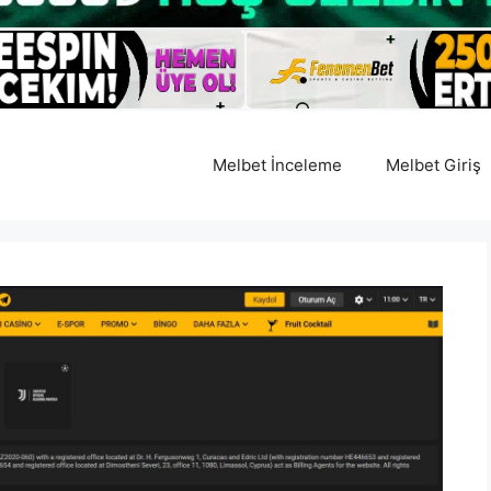
Melbet İnceleme
Melbet Giriş