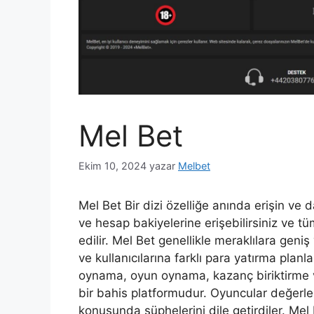
Mel Bet
Ekim 10, 2024
yazar
Melbet
Mel Bet Bir dizi özelliğe anında erişin ve d
ve hesap bakiyelerine erişebilirsiniz ve tüm
edilir. Mel Bet genellikle meraklılara ge
ve kullanıcılarına farklı para yatırma planl
oynama, oyun oynama, kazanç biriktirme 
bir bahis platformudur. Oyuncular değerlen
konusunda şüphelerini dile getirdiler. Mel 