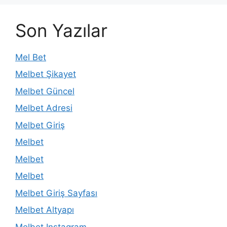
Son Yazılar
Mel Bet
Melbet Şikayet
Melbet Güncel
Melbet Adresi
Melbet Giriş
Melbet
Melbet
Melbet
Melbet Giriş Sayfası
Melbet Altyapı
Melbet Instagram